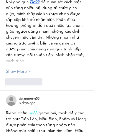
Khi ghé qua 
Go99
 để quan sát cách một 
nền tảng nhiều nội dung tổ chức giao 
diện, mình thấy các khu vực chính được 
sắp xếp khá dễ nhận biết. Phần điều 
hướng không bị dồn quá nhiều lựa chọn, 
giúp người dùng nhanh chóng xác định 
chuyên mục cần tìm. Những nhóm như 
casino trực tuyến, bắn cá và game bài 
được phân chia riêng nên quá trình tiếp 
cận tương đối thuận tiện. Mình nhận thấy 
cách trình…
Show More
Like
Reply
dwainnervi55
3 days ago
Riêng phần 
uu88
 game bài, mình để ý các 
trò như Tiến Lên, Mậu Binh, Phỏm và Liêng 
được phân chia theo từng nhóm nên 
không mất nhiều thời gian tìm kiếm. Điều 