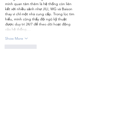
mình quan tâm thêm là hệ thống còn liên 
kết với nhiều sảnh như JILI, WG và Baison 
thay vì chỉ một nhà cung cấp. Trong lúc tìm 
hiểu, mình cũng thấy đội ngũ kỹ thuật 
được duy trì 24/7 để theo dõi hoạt động 
của hệ thống.…
Show More
Like
Reply
blogcommentsieuviet
4 days ago
Mình thường để ý cách thông tin được 
hiển thị trên 
https://88vv.help/
 vì đây là yếu 
tố ảnh hưởng trực tiếp đến cảm giác sử 
dụng. Khi quan sát phần giao dịch, mình 
quan tâm đến cách các bước nạp tiền, rút 
tiền và kiểm tra lịch sử được trình bày. Một 
quy trình rõ ràng sẽ giúp người dùng dễ 
theo dõi trạng thái thao tác hơn, đặc biệt 