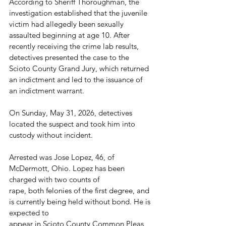
According to Sheriff Thoroughman, the 
investigation established that the juvenile 
victim had allegedly been sexually 
assaulted beginning at age 10. After 
recently receiving the crime lab results, 
detectives presented the case to the 
Scioto County Grand Jury, which returned 
an indictment and led to the issuance of 
an indictment warrant.
On Sunday, May 31, 2026, detectives 
located the suspect and took him into 
custody without incident.
Arrested was Jose Lopez, 46, of 
McDermott, Ohio. Lopez has been 
charged with two counts of
rape, both felonies of the first degree, and 
is currently being held without bond. He is 
expected to
appear in Scioto County Common Pleas 