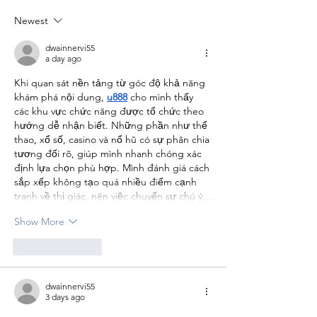
Ambulance Transport
Newest
dwainnervi55
a day ago
Khi quan sát nền tảng từ góc độ khả năng 
khám phá nội dung, 
u888
 cho mình thấy 
các khu vực chức năng được tổ chức theo 
hướng dễ nhận biết. Những phần như thể 
thao, xổ số, casino và nổ hũ có sự phân chia 
tương đối rõ, giúp mình nhanh chóng xác 
định lựa chọn phù hợp. Mình đánh giá cách 
sắp xếp không tạo quá nhiều điểm cạnh 
tranh về thị giác, nên việc chuyển sự chú ý…
Show More
Like
Reply
dwainnervi55
3 days ago